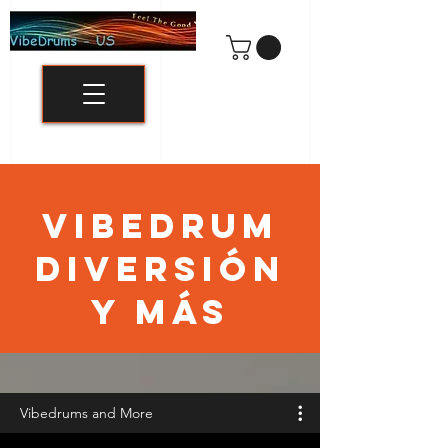
VIBEDRUM
Diversión
y MÁS
Vibedrums and More