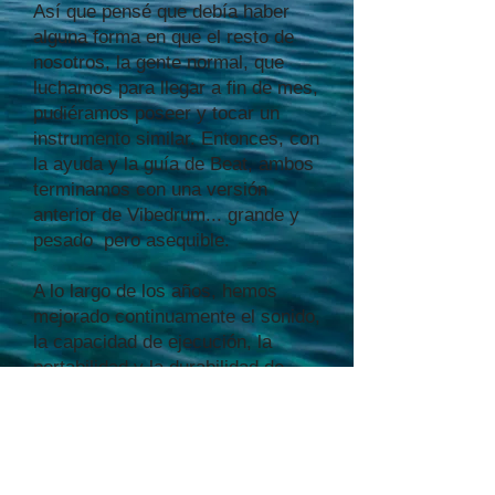
Así que pensé que debía haber
alguna forma en que el resto de
nosotros, la gente normal, que
luchamos para llegar a fin de mes,
pudiéramos poseer y tocar un
instrumento similar. Entonces, con
la ayuda y la guía de Beat, ambos
terminamos con una versión
anterior de Vibedrum... grande y
pesado pero asequible.
A lo largo de los años, hemos
mejorado continuamente el sonido,
la capacidad de ejecución, la
portabilidad y la durabilidad de
VibeDrums sin aumentar el precio.
Mientras reflexiono sobre mi
camino hacia el Vibedrum, puedo
ver claramente que las energías
del universo me estaban guiando