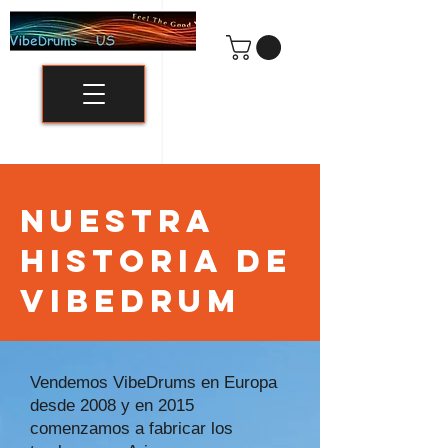
Nuestra
historia de
Vibedrum
Vendemos VibeDrums en Europa
desde 2008 y en 2015
comenzamos a fabricar los