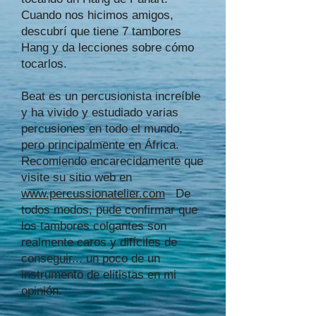
Cuando nos hicimos amigos,
descubrí que tiene 7 tambores
Hang y da lecciones sobre cómo
tocarlos.
Beat es un percusionista increíble
y ha vivido y estudiado varias
percusiones en todo el mundo,
pero principalmente en África.
Recomiendo encarecidamente que
visite su sitio web en
www.percussionatelier.com
De
todos modos, pude confirmar que
los tambores colgantes son
realmente caros y difíciles de
conseguir... un poco de un
instrumento de elitistas en mi
opinión.