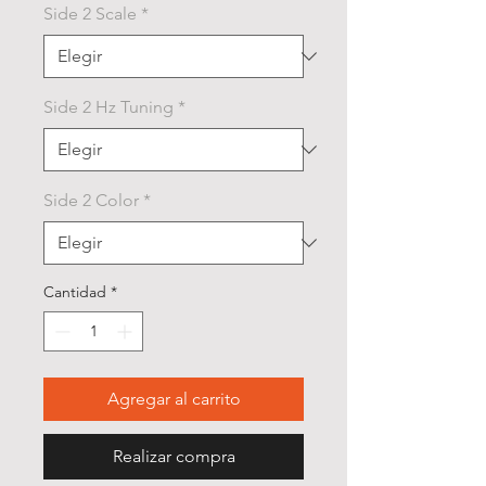
Side 2 Scale
*
Side 2 Hz Tuning
*
Side 2 Color
*
Cantidad
*
Agregar al carrito
Realizar compra