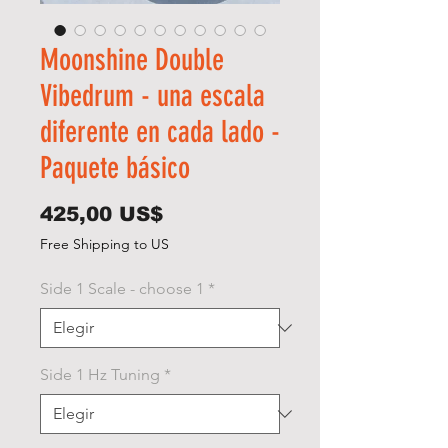
Moonshine Double
Vibedrum - una escala
diferente en cada lado -
Paquete básico
Precio
425,00 US$
Free Shipping to US
Side 1 Scale - choose 1
*
Side 1 Hz Tuning
*