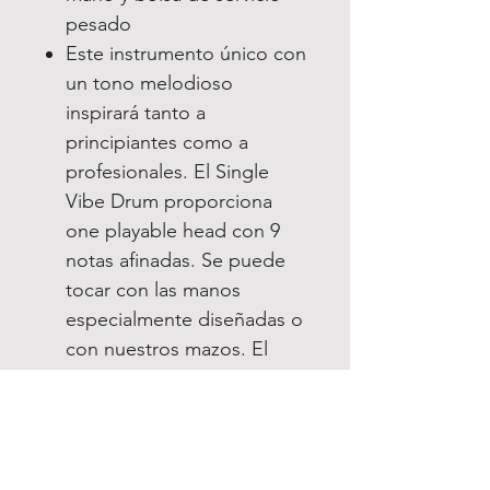
pesado
Este instrumento único con
un tono melodioso
inspirará tanto a
principiantes como a
profesionales. El Single
Vibe Drum proporciona
one playable head con 9
notas afinadas. Se puede
tocar con las manos
especialmente diseñadas o
con nuestros mazos. El
diseño único proporciona
un sonido híbrido, similar a
tocar un "tazón cantor" o
un tambor HandPan, pero